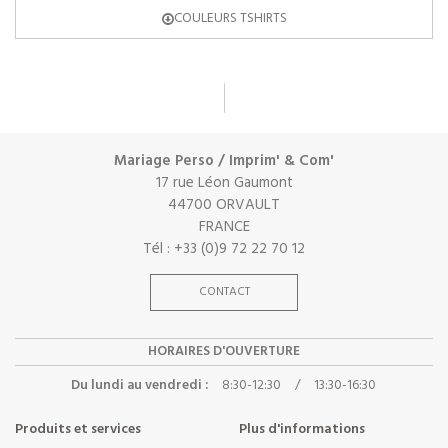
COULEURS TSHIRTS
Mariage Perso / Imprim' & Com'
17 rue Léon Gaumont
44700 ORVAULT
FRANCE
Tél : +33 (0)9 72 22 70 12
CONTACT
HORAIRES D'OUVERTURE
Du lundi au vendredi :
8:30-12:30
/
13:30-16:30
Produits et services
Plus d'informations